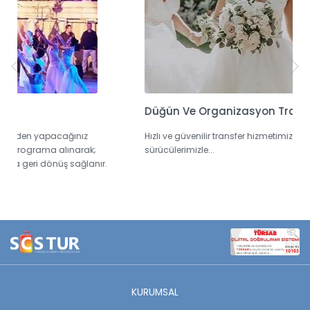
Düğün Ve Organizasyon Transfer Hizmeti
Ş
Hızlı ve güvenilir transfer hizmetimizde, profesyonel
Y
sürücülerimizle...
t
KURUMSAL