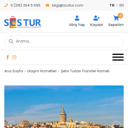
0 (216) 354 5 595
bilgi@scstur.com
TR
|
EN
0
Giriş Yap
Kaydol
Sepetim
Ana Sayfa
›
Ulaşım Hizmetleri
›
Şehir Turları Transfer Hizmeti